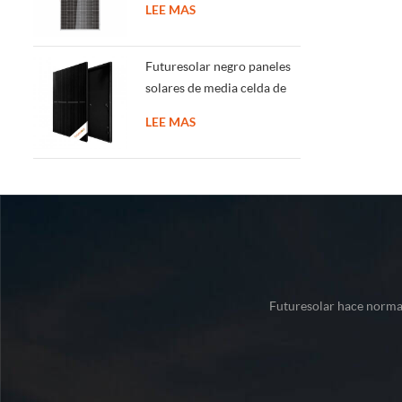
LEE MAS
antidumping impuestos
Futuresolar negro paneles
solares de media celda de
400w-450w mono panel
LEE MAS
solar cristalino
Futuresolar hace normal