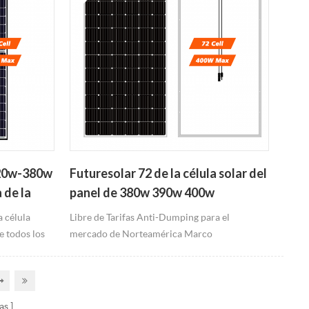
320w-380w
Futuresolar 72 de la célula solar del
 de la
panel de 380w 390w 400w
 célula
Libre de Tarifas Anti-Dumping para el
 todos los
mercado de Norteamérica Marco
solares
negro/Negro/Ultra Negro están disponibles La
ares tarifa
salida más alta de 400W
as