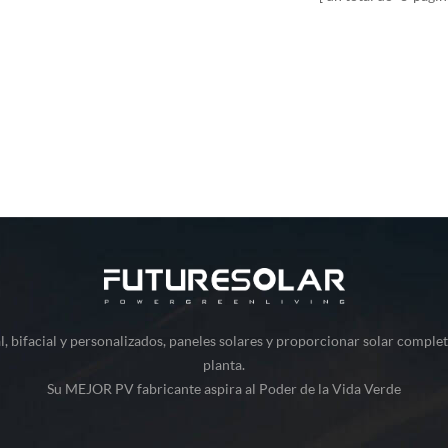
, bifacial y personalizados, paneles solares y proporcionar solar comple
planta.
Su MEJOR PV fabricante aspira al Poder de la Vida Verde