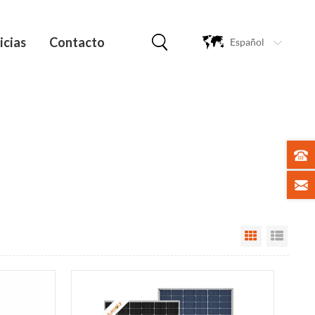
icias
Contacto
Español
Grid View
List V