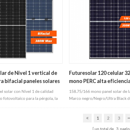
ar de Nivel 1 vertical de
Futuresolar 120 celular 
a bifacial paneles solares
mono PERC alta eficiencia
80W
célula solar de panel
el solar con Nivel 1 de calidad
158.75/166 mono panel solar de la
 fotovoltaico para la pérgola, la
Marco negro/Negro/Ultra Black de
Obtener más eléctrico que el
disponibles perc panel de células 
l de un módulo fv Sin marco y
5BB/9BB/MBB Libre de paneles sol
1
2
3
isponibles La estética del edificio
para el mercado de Norteamérica
un total de
3
pagin