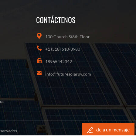
CONTÁCTENOS
100 Church St8th Floor
+1 (518) 510-3980
18965442342
info@futuresolarpv.com
s
nos
deja un mensaje
servados.