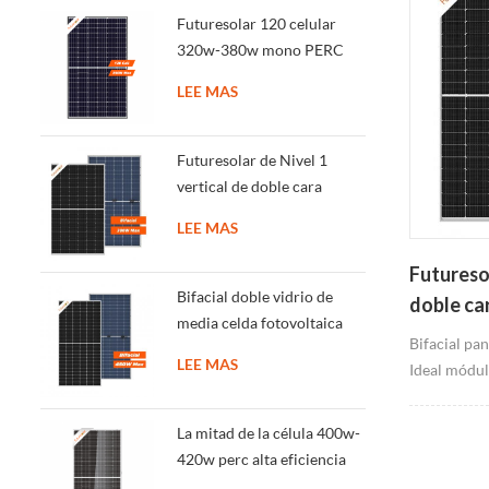
Futuresolar 120 celular
320w-380w mono PERC
alta eficiencia de la célula
LEE MAS
solar de panel
Futuresolar de Nivel 1
vertical de doble cara
bifacial paneles solares
LEE MAS
350W-380W
Futuresol
Bifacial doble vidrio de
doble car
media celda fotovoltaica
350W-3
Bifacial pan
módulo 410-450w
LEE MAS
Ideal módulo
casa verde 
convenciona
La mitad de la célula 400w-
Enmarcado d
420w perc alta eficiencia
elección
de los paneles solares sin