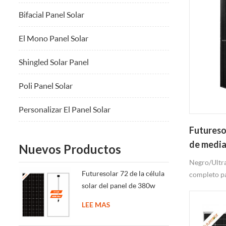
Bifacial Panel Solar
El Mono Panel Solar
Shingled Solar Panel
Poli Panel Solar
Personalizar El Panel Solar
Futureso
de media
Nuevos Productos
mono pane
Negro/Ultra
Futuresolar 72 de la célula
completo pan
solar del panel de 380w
78 células, 
390w 400w
156 0 las T
LEE MAS
Norteaméri