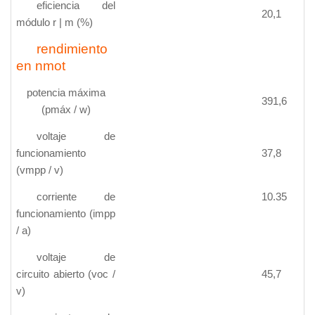
eficiencia del
20,1
módulo r | m (%)
rendimiento
en nmot
potencia máxima
391,6
(pmáx / w)
voltaje de
funcionamiento
37,8
(vmpp / v)
corriente de
10.35
funcionamiento (impp
/ a)
voltaje de
circuito abierto (voc /
45,7
v)