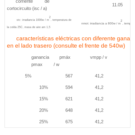
corriente de
11.05
cortocircuito (isc / a)
2
stc: irradiancia 1000w / m
, temperatura de
2
nmot: irradiancia a 800w / m
, temper
la celda 25
C
, masa de aire am 1,5
características eléctricas con diferente ganan
en el lado trasero (consulte el frente de 540w)
ganancia
pmáx
vmpp / v
pmax
/ w
5%
567
41,2
10%
594
41,2
15%
621
41,2
20%
648
41,2
25%
675
41,2