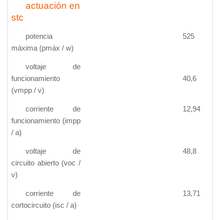
actuación en
stc
potencia
525
máxima (pmáx / w)
voltaje de
funcionamiento
40,6
(vmpp / v)
corriente de
12,94
funcionamiento (impp
/ a)
voltaje de
48,8
circuito abierto (voc /
v)
corriente de
13,71
cortocircuito (isc / a)