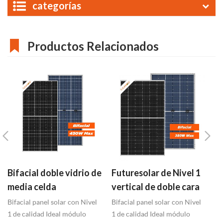
categorías
Productos Relacionados
Bifacial doble vidrio de
Futuresolar de Nivel 1
C
media celda
vertical de doble cara
E
fotovoltaica módulo
bifacial paneles
5
Bifacial panel solar con Nivel
Bifacial panel solar con Nivel
10
410-450w
1 de calidad Ideal módulo
solares 350W-380W
1 de calidad Ideal módulo
So