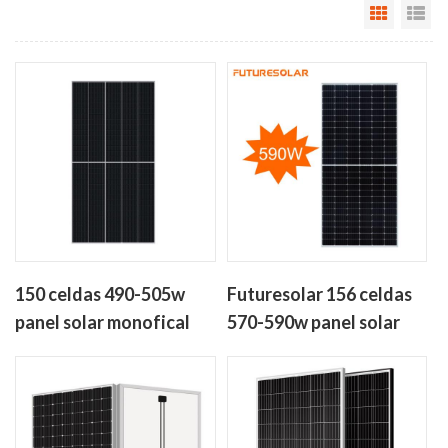
Grid Vi
Li
150 celdas 490-505w
Futuresolar 156 celdas
panel solar monofical
570-590w panel solar
perc de celdas hafl
monofical perc de celda
media