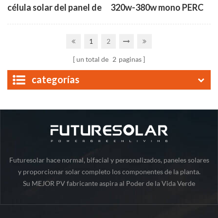
célula solar del panel de
320w-380w mono PERC
380w 390w 400w
alta eficiencia de la
célula solar de panel
1
2
un total de
2
paginas
categorías
Futuresolar hace normal, bifacial y personalizados, paneles solares
y proporcionar solar completo los componentes de la planta.
Su MEJOR PV fabricante aspira al Poder de la Vida Verde